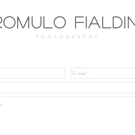
Romulo Fialdin
PHOTOGRAPHY
tetura&Decoração
Gastronomia
P