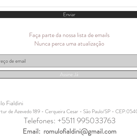
Enviar
Faça parte da nossa lista de emails
Nunca perca uma atualização
Assine Já
 Fialdini
rtur de Azevedo 189 - Cerqueira Cesar - São Paulo/SP - CEP:05
Telefones: +5511 995033763
Email:
romulofialdini@gmail.com